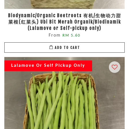
Biodynamic/Organic Beetroots 有机/生物动力甜
菜根(红菜头) Ubi Bit Merah Organik/Biodinamik
(Lalamove or Self-pickup only)
From
RM 5.60
ADD TO CART
Lalamove Or Self Pickup Only