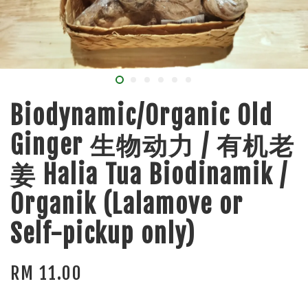
Biodynamic/Organic Old
Ginger 生物动力 / 有机老
姜 Halia Tua Biodinamik /
Organik (Lalamove or
Self-pickup only)
RM 11.00