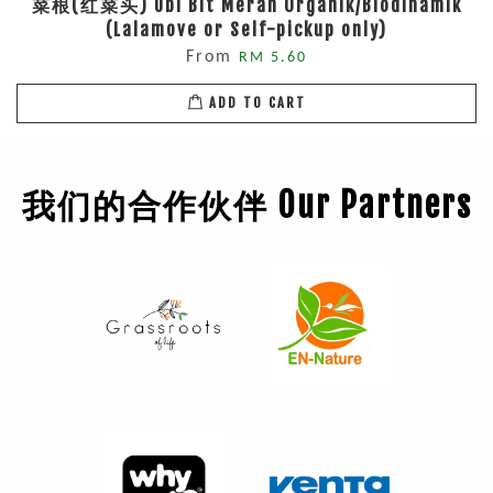
菜根(红菜头) Ubi Bit Merah Organik/Biodinamik
(Lalamove or Self-pickup only)
From
RM 5.60
ADD TO CART
我们的合作伙伴 Our Partners