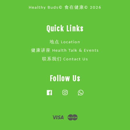
Healthy Buds© 食在健康© 2026
Quick Links
地点 Location
健康讲座 Health Talk & Events
联系我们 Contact Us
Follow Us
Facebook
Instagram
Whatsapp
Visa
Master