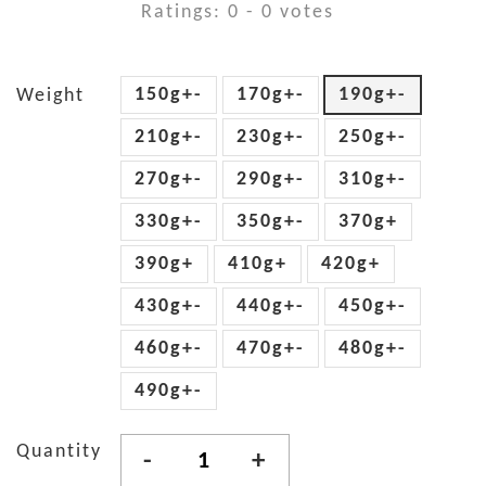
Ratings:
0
-
0
votes
150g+-
170g+-
190g+-
Weight
210g+-
230g+-
250g+-
270g+-
290g+-
310g+-
330g+-
350g+-
370g+
390g+
410g+
420g+
430g+-
440g+-
450g+-
460g+-
470g+-
480g+-
490g+-
Quantity
-
+