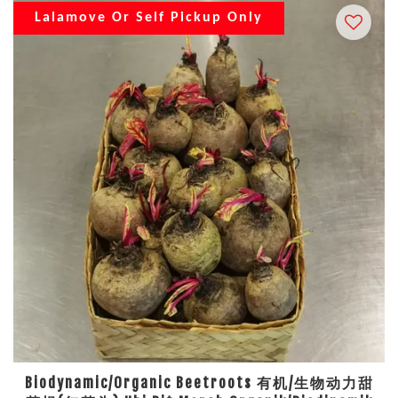
Lalamove Or Self Pickup Only
Biodynamic/Organic Beetroots 有机/生物动力甜