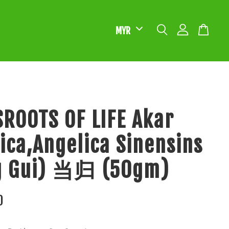
ROOTS OF LIFE Akar
ica,Angelica Sinensins
g Gui) 当归 (50gm)
0