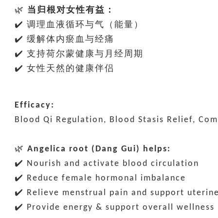
🌿
当归根对女性有益：
✔️ 调理血液循环与气（能量）
✔️ 缓解体内瘀血与经痛
✔️ 支持荷尔蒙健康与月经周期
✔️ 女性天然的健康伴侣
Efficacy:
Blood Qi Regulation, Blood Stasis Relief, C
🌿
Angelica root (Dang Gui) helps:
✔️ Nourish and activate blood circulation
✔️ Reduce female hormonal imbalance
✔️ Relieve menstrual pain and support uterin
✔️ Provide energy & support overall wellness