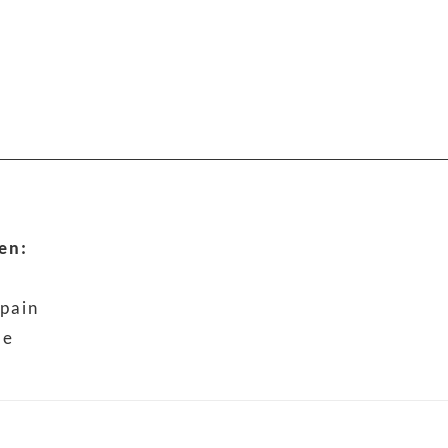
en:
 pain
le
s