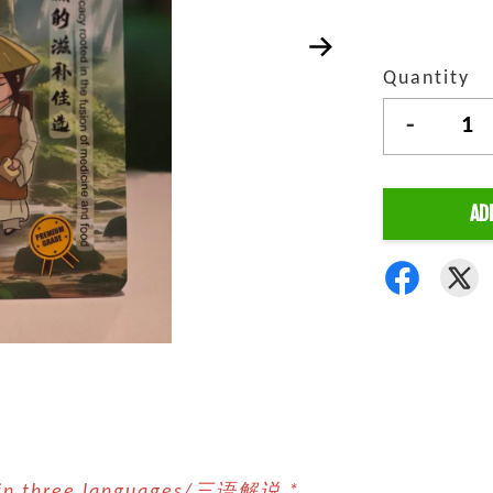
Quantity
-
AD
n in three languages/三语解说 *