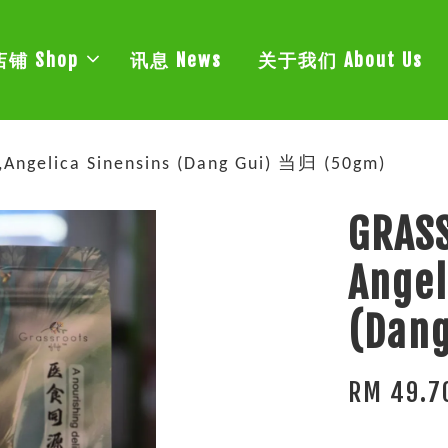
店铺 Shop
讯息 News
关于我们 About Us
,Angelica Sinensins (Dang Gui) 当归 (50gm)
GRASS
Angel
(Dan
RM 49.7