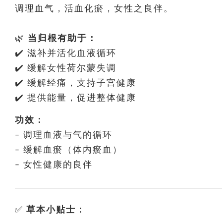
调理血气，活血化瘀，女性之良伴。
🌿
当归根有助于：
✔️ 滋补并活化血液循环
✔️ 缓解女性荷尔蒙失调
✔️ 缓解经痛，支持子宫健康
✔️ 提供能量，促进整体健康
功效：
– 调理血液与气的循环
– 缓解血瘀（体内瘀血）
– 女性健康的良伴
✅
草本小贴士：