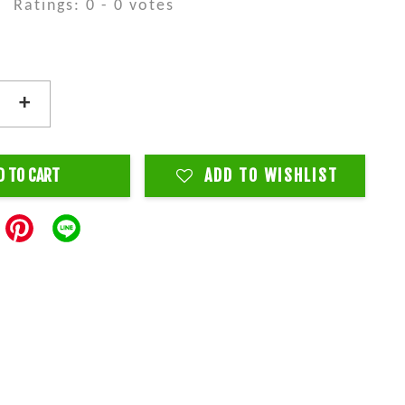
Ratings:
0
-
0
votes
+
D TO CART
ADD TO WISHLIST