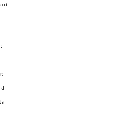
an)
:
ut
id
ta