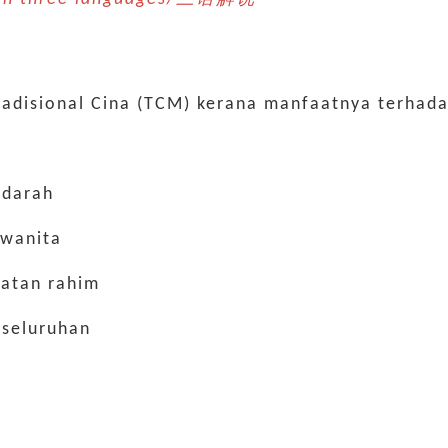
Tradisional Cina (TCM) kerana manfaatnya terhad
 darah
 wanita
hatan rahim
eseluruhan