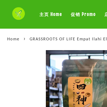
主页 Home
促销 Promo
›
Home
GRASSROOTS OF LIFE Empat Ilahi E