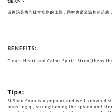
提示：
四神汤是坊间经常吃到的佳品，同时也是道温和的药膳
.
BENEFITS:
Clears Heart and Calms Spirit, Strengthens t
Tips:
Si Shen Soup is a popular and well-known dish 
boosting qi, strengthening the spleen and st