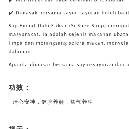
✔️ Menyingkirkan haba dalaman & lembapan
✔️ Dimasak bersama sayur-sayuran boleh ban
Sup Empat Ilahi Eliksir (Si Shen Soup) merupa
masyarakat. Ia adalah sejenis makanan ubat
limpa dan merangsang selera makan, menyela
dalaman.
Apabila dimasak bersama sayur-sayuran dan 
功效：
- 清心安神，健脾养颜，益气养生