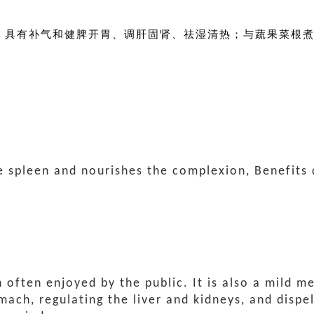
，具有补气和健脾开胃、调肝固肾、祛湿清热；与蔬果菜根
he spleen and nourishes the complexion, Benefits
often enjoyed by the public. It is also a mild me
omach, regulating the liver and kidneys, and dis