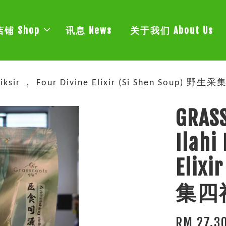
店铺 Shop
讯息 News
关于我们 About Us
liksir ， Four Divine Elixir (Si Shen Soup) 野
GRASS
Ilahi
Elix
集四神
RM 27.3