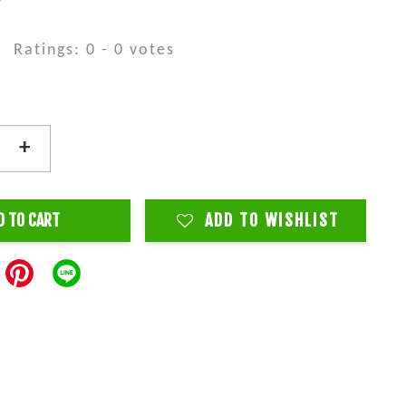
Ratings:
0
-
0
votes
+
D TO CART
ADD TO WISHLIST