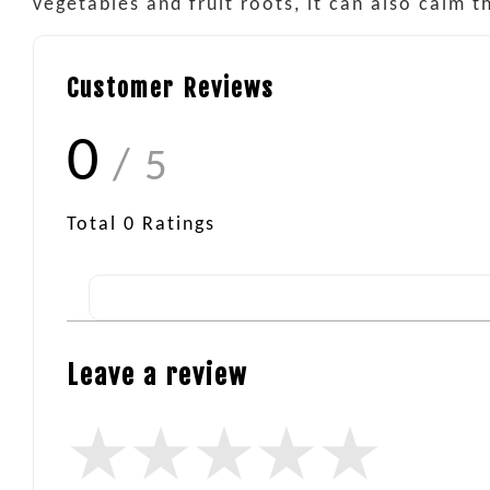
vegetables and fruit roots, it can also calm t
Customer Reviews
0
/ 5
Total
0
Ratings
Leave a review