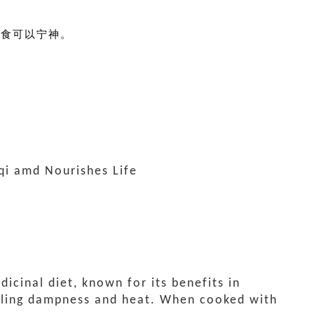
煮食可以宁神。
 qi amd Nourishes Life
dicinal diet, known for its benefits in
pelling dampness and heat. When cooked with