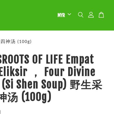
生采集四神汤 (100g)
ROOTS OF LIFE Empat
 Eliksir ， Four Divine
ir (Si Shen Soup) 野生采
汤 (100g)
0