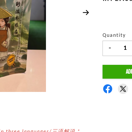
Quantity
-
AD
n in three languages/三语解说 *