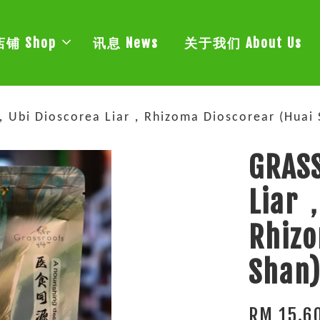
店铺 Shop
讯息 News
关于我们 About Us
ar，Ubi Dioscorea Liar，Rhizoma Dioscorear (H
GRASS
Liar
Rhizo
Sha
RM 15.6