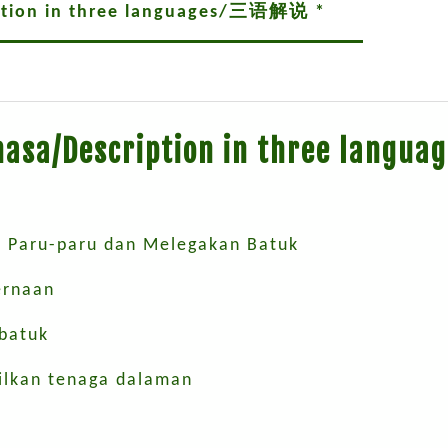
iption in three languages/三语解说 *
ahasa/Description in three lan
n Paru-paru dan Melegakan Batuk
ernaan
batuk
ilkan tenaga dalaman