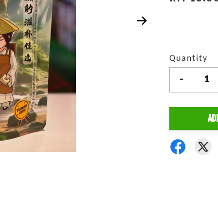
Quantity
-
AD