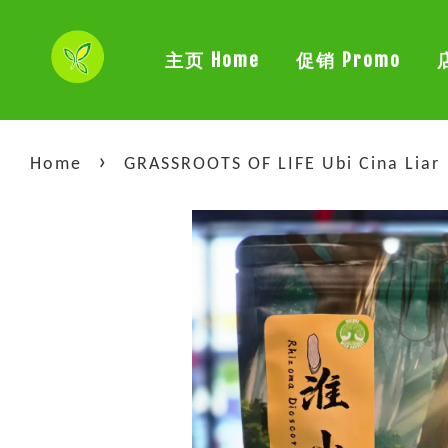
主页 Home
促销 Promo
›
Home
GRASSROOTS OF LIFE Ubi Cina Li