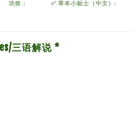
功效：
✅ 草本小贴士（中文）:
guages/三语解说 *