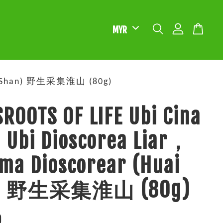
uai Shan) 野生采集淮山 (80g)
ROOTS OF LIFE Ubi Cina
，Ubi Dioscorea Liar，
ma Dioscorear (Huai
n) 野生采集淮山 (80g)
0