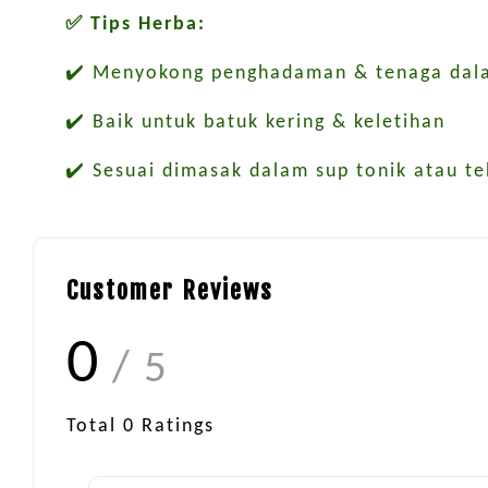
✅ Tips Herba:
✔️ Menyokong penghadaman & tenaga da
✔️ Baik untuk batuk kering & keletihan
✔️ Sesuai dimasak dalam sup tonik atau t
Customer Reviews
0
/ 5
Total
0
Ratings