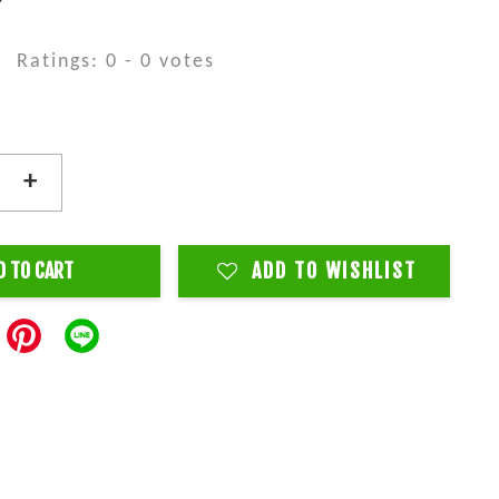
Ratings:
0
-
0
votes
+
D TO CART
ADD TO WISHLIST