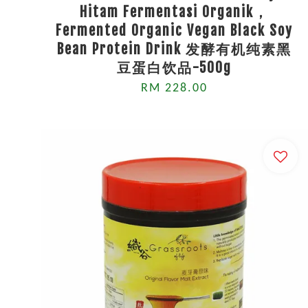
Hitam Fermentasi Organik，
Fermented Organic Vegan Black Soy
Bean Protein Drink 发酵有机纯素黑
豆蛋白饮品-500g
RM 228.00