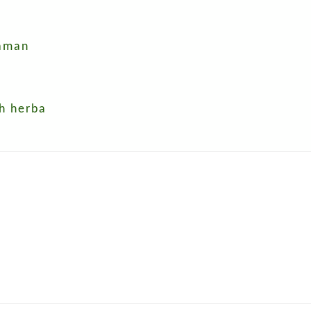
laman
eh herba